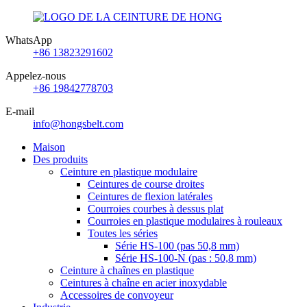
WhatsApp
+86 13823291602
Appelez-nous
+86 19842778703
E-mail
info@hongsbelt.com
Maison
Des produits
Ceinture en plastique modulaire
Ceintures de course droites
Ceintures de flexion latérales
Courroies courbes à dessus plat
Courroies en plastique modulaires à rouleaux
Toutes les séries
Série HS-100 (pas 50,8 mm)
Série HS-100-N (pas : 50,8 mm)
Ceinture à chaînes en plastique
Ceintures à chaîne en acier inoxydable
Accessoires de convoyeur