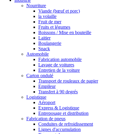
Industrie
Nourriture
Viande (bœuf et porc)
la volaille
Fruit de mer
Fruits et légumes
Boissons / Mise en bouteille
Laitier
Boulangerie
Snack
Automobile
Fabrication automobile
Lavage de voitures
Entretien de la voiture
Carton ondulé
Transport de rouleaux de papier
Empileur
Transfert à 90 degrés
Logistique
Aéroport
Express & Logistique
Entreposage et distribution
Fabrication de pneus
Conduites de refroidissement
Lignes d'accumulation