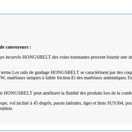
 de convoyeurs :
sièges incurvés HONGSBELT des voies tournantes peuvent fournir une str
g terme.Les rails de guidage HONGSBELT se caractérisent par des coque
, matériaux uniques à faible friction.Et des matériaux antistatiques.To
n de HONGSBELT peut améliorer la fluidité des produits lors de la comb
ope, vol incliné à 45 degrés, parois latérales, tiges et liens SUS304, 
eption.