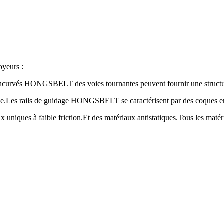
oyeurs :
s incurvés HONGSBELT des voies tournantes peuvent fournir une structur
me.Les rails de guidage HONGSBELT se caractérisent par des coques en 
niques à faible friction.Et des matériaux antistatiques.Tous les matéria