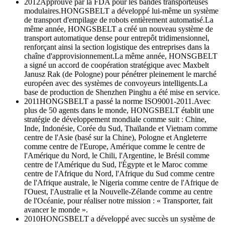
2012
Approuvé par la FDA pour les bandes transporteuses
modulaires.HONGSBELT a développé lui-même un système
de transport d'empilage de robots entièrement automatisé.La
même année, HONGSBELT a créé un nouveau système de
transport automatique dense pour entrepôt tridimensionnel,
renforçant ainsi la section logistique des entreprises dans la
chaîne d'approvisionnement.La même année, HONSGBELT
a signé un accord de coopération stratégique avec Maxbelt
Janusz Rak (de Pologne) pour pénétrer pleinement le marché
européen avec des systèmes de convoyeurs intelligents.La
base de production de Shenzhen Pinghu a été mise en service.
2011
HONGSBELT a passé la norme ISO9001-2011.Avec
plus de 50 agents dans le monde, HONGSBELT établit une
stratégie de développement mondiale comme suit : Chine,
Inde, Indonésie, Corée du Sud, Thaïlande et Vietnam comme
centre de l'Asie (basé sur la Chine), Pologne et Angleterre
comme centre de l'Europe, Amérique comme le centre de
l'Amérique du Nord, le Chili, l'Argentine, le Brésil comme
centre de l'Amérique du Sud, l'Égypte et le Maroc comme
centre de l'Afrique du Nord, l'Afrique du Sud comme centre
de l'Afrique australe, le Nigeria comme centre de l'Afrique de
l'Ouest, l'Australie et la Nouvelle-Zélande comme au centre
de l'Océanie, pour réaliser notre mission : « Transporter, fait
avancer le monde ».
2010
HONGSBELT a développé avec succès un système de