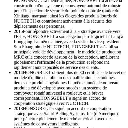
HONGSBELT.La même année, HONGSBELT a achevé la
construction d'un système de convoyeur automobile robuste
pour l'inspection de sécurité du point de contrôle routier du
Xinjiang, marquant ainsi les éloges des produits lourds de
NUCTECH et contribuant activement à la sécurité des
déplacements des personnes.
2015
Pour répondre activement à la « stratégie avancée vers
l'Est », HONGSBELT a son siège au parc logiciel Li Lang à
Longgang.La même année, avec la visite du vice-président
Sun Shangmin de NUCTECH, HONGSBELT a établi sa
principale voie de développement : le modèle de production
MRC et le concept de gestion de la conception, améliorant
globalement l'efficacité de la production et répondant
rapidement aux capacités de service des clients.
2014
HONGSBLET obtient plus de 30 certificats de brevet de
modèle d'utilité et a obtenu des qualifications techniques
tierces de produits logistiques.La même année, le nouveau
produit a été développé avec succès : un système de
convoyeur rotatif universel à rouleaux et le brevet
correspondant.HONSGBELT a signé un accord de
coopération stratégique avec NUCTECH.
2013
HONSGBELT a signé un accord de coopération
stratégique avec Safari Belting Systems, Inc (d'Amérique)
pour pénétrer pleinement le marché américain avec des
systèmes de convoyeurs intelligents.