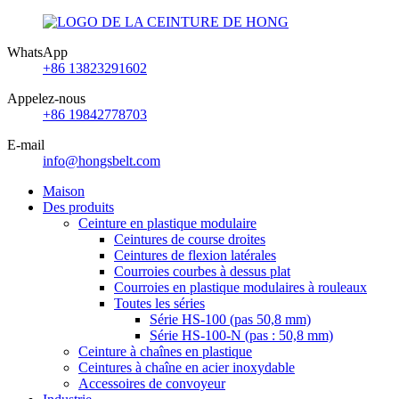
WhatsApp
+86 13823291602
Appelez-nous
+86 19842778703
E-mail
info@hongsbelt.com
Maison
Des produits
Ceinture en plastique modulaire
Ceintures de course droites
Ceintures de flexion latérales
Courroies courbes à dessus plat
Courroies en plastique modulaires à rouleaux
Toutes les séries
Série HS-100 (pas 50,8 mm)
Série HS-100-N (pas : 50,8 mm)
Ceinture à chaînes en plastique
Ceintures à chaîne en acier inoxydable
Accessoires de convoyeur