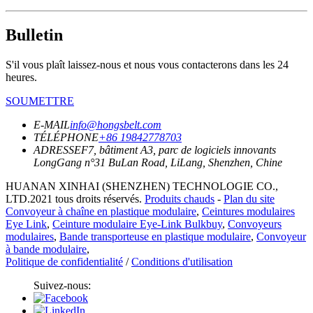
Bulletin
S'il vous plaît laissez-nous et nous vous contacterons dans les 24
heures.
SOUMETTRE
E-MAIL
info@hongsbelt.com
TÉLÉPHONE
+86 19842778703
ADRESSE
F7, bâtiment A3, parc de logiciels innovants
LongGang n°31 BuLan Road, LiLang, Shenzhen, Chine
HUANAN XINHAI (SHENZHEN) TECHNOLOGIE CO.,
LTD.2021 tous droits réservés.
Produits chauds
-
Plan du site
Convoyeur à chaîne en plastique modulaire
,
Ceintures modulaires
Eye Link
,
Ceinture modulaire Eye-Link Bulkbuy
,
Convoyeurs
modulaires
,
Bande transporteuse en plastique modulaire
,
Convoyeur
à bande modulaire
,
Politique de confidentialité
/
Conditions d'utilisation
Suivez-nous: