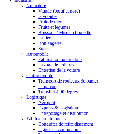
Industrie
Nourriture
Viande (bœuf et porc)
la volaille
Fruit de mer
Fruits et légumes
Boissons / Mise en bouteille
Laitier
Boulangerie
Snack
Automobile
Fabrication automobile
Lavage de voitures
Entretien de la voiture
Carton ondulé
Transport de rouleaux de papier
Empileur
Transfert à 90 degrés
Logistique
Aéroport
Express & Logistique
Entreposage et distribution
Fabrication de pneus
Conduites de refroidissement
Lignes d'accumulation