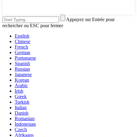
Appuyez sur Entrée pour
rechercher ou ESC pour fermer
English
Chinese
French
German
Portuguese
Spanish
Russian
Japanese
Korean
Arabic
Irish
Greek
Turkish
Italian
Danish
Romanian
Indonesian
Czech
Afrikaans