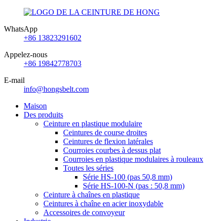
WhatsApp
+86 13823291602
Appelez-nous
+86 19842778703
E-mail
info@hongsbelt.com
Maison
Des produits
Ceinture en plastique modulaire
Ceintures de course droites
Ceintures de flexion latérales
Courroies courbes à dessus plat
Courroies en plastique modulaires à rouleaux
Toutes les séries
Série HS-100 (pas 50,8 mm)
Série HS-100-N (pas : 50,8 mm)
Ceinture à chaînes en plastique
Ceintures à chaîne en acier inoxydable
Accessoires de convoyeur