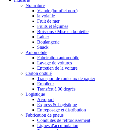
Industrie
Nourriture
Viande (bœuf et porc)
la volaille
Fruit de mer
Fruits et légumes
Boissons / Mise en bouteille
Laitier
Boulangerie
Snack
Automobile
Fabrication automobile
Lavage de voitures
Entretien de la voiture
Carton ondulé
Transport de rouleaux de papier
Empileur
Transfert à 90 degrés
Logistique
Aéroport
Express & Logistique
Entreposage et distribution
Fabrication de pneus
Conduites de refroidissement
Lignes d'accumulation