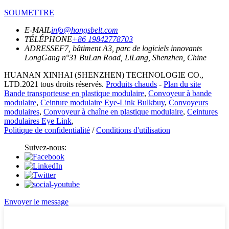
SOUMETTRE
E-MAIL
info@hongsbelt.com
TÉLÉPHONE
+86 19842778703
ADRESSE
F7, bâtiment A3, parc de logiciels innovants
LongGang n°31 BuLan Road, LiLang, Shenzhen, Chine
HUANAN XINHAI (SHENZHEN) TECHNOLOGIE CO.,
LTD.2021 tous droits réservés.
Produits chauds
-
Plan du site
Bande transporteuse en plastique modulaire
,
Convoyeur à bande
modulaire
,
Ceinture modulaire Eye-Link Bulkbuy
,
Convoyeurs
modulaires
,
Convoyeur à chaîne en plastique modulaire
,
Ceintures
modulaires Eye Link
,
Politique de confidentialité
/
Conditions d'utilisation
Suivez-nous:
Envoyer le message