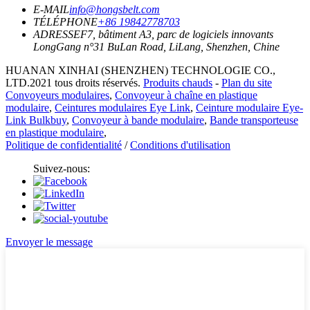
E-MAIL
info@hongsbelt.com
TÉLÉPHONE
+86 19842778703
ADRESSE
F7, bâtiment A3, parc de logiciels innovants
LongGang n°31 BuLan Road, LiLang, Shenzhen, Chine
HUANAN XINHAI (SHENZHEN) TECHNOLOGIE CO.,
LTD.2021 tous droits réservés.
Produits chauds
-
Plan du site
Convoyeurs modulaires
,
Convoyeur à chaîne en plastique
modulaire
,
Ceintures modulaires Eye Link
,
Ceinture modulaire Eye-
Link Bulkbuy
,
Convoyeur à bande modulaire
,
Bande transporteuse
en plastique modulaire
,
Politique de confidentialité
/
Conditions d'utilisation
Suivez-nous:
Envoyer le message