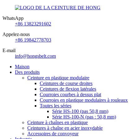
WhatsApp
+86 13823291602
Appelez-nous
+86 19842778703
E-mail
info@hongsbelt.com
Maison
Des produits
Ceinture en plastique modulaire
Ceintures de course droites
Ceintures de flexion latérales
Courroies courbes à dessus plat
Courroies en plastique modulaires à rouleaux
Toutes les séries
Série HS-100 (pas 50,8 mm)
Série HS-100-N (pas : 50,8 mm)
Ceinture à chaînes en plastique
Ceintures à chaîne en acier inoxydable
Accessoires de convoyeur