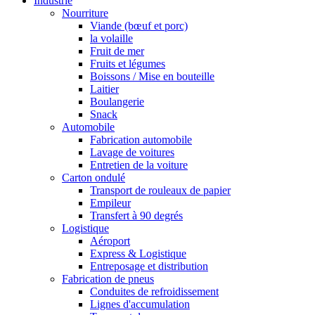
Industrie
Nourriture
Viande (bœuf et porc)
la volaille
Fruit de mer
Fruits et légumes
Boissons / Mise en bouteille
Laitier
Boulangerie
Snack
Automobile
Fabrication automobile
Lavage de voitures
Entretien de la voiture
Carton ondulé
Transport de rouleaux de papier
Empileur
Transfert à 90 degrés
Logistique
Aéroport
Express & Logistique
Entreposage et distribution
Fabrication de pneus
Conduites de refroidissement
Lignes d'accumulation