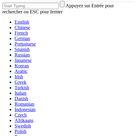
Appuyez sur Entrée pour
rechercher ou ESC pour fermer
English
Chinese
French
German
Portuguese
Spanish
Russian
Japanese
Korean
Arabic
Irish
Greek
Turkish
Italian
Danish
Romanian
Indonesian
Czech
Afrikaans
Swedish
Polish