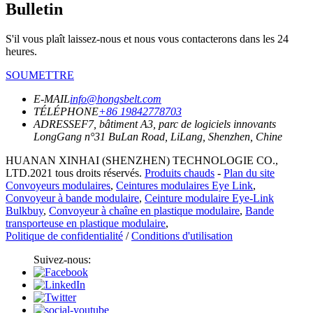
Bulletin
S'il vous plaît laissez-nous et nous vous contacterons dans les 24
heures.
SOUMETTRE
E-MAIL
info@hongsbelt.com
TÉLÉPHONE
+86 19842778703
ADRESSE
F7, bâtiment A3, parc de logiciels innovants
LongGang n°31 BuLan Road, LiLang, Shenzhen, Chine
HUANAN XINHAI (SHENZHEN) TECHNOLOGIE CO.,
LTD.2021 tous droits réservés.
Produits chauds
-
Plan du site
Convoyeurs modulaires
,
Ceintures modulaires Eye Link
,
Convoyeur à bande modulaire
,
Ceinture modulaire Eye-Link
Bulkbuy
,
Convoyeur à chaîne en plastique modulaire
,
Bande
transporteuse en plastique modulaire
,
Politique de confidentialité
/
Conditions d'utilisation
Suivez-nous: