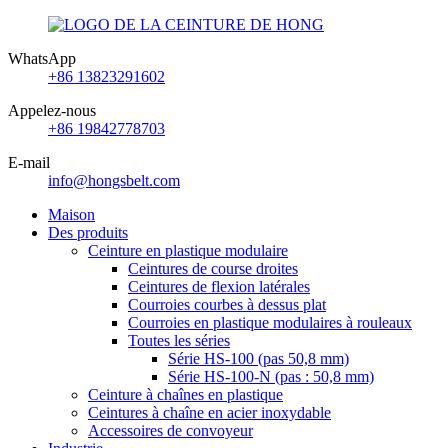
WhatsApp
+86 13823291602
Appelez-nous
+86 19842778703
E-mail
info@hongsbelt.com
Maison
Des produits
Ceinture en plastique modulaire
Ceintures de course droites
Ceintures de flexion latérales
Courroies courbes à dessus plat
Courroies en plastique modulaires à rouleaux
Toutes les séries
Série HS-100 (pas 50,8 mm)
Série HS-100-N (pas : 50,8 mm)
Ceinture à chaînes en plastique
Ceintures à chaîne en acier inoxydable
Accessoires de convoyeur