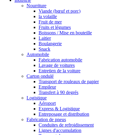
Industrie
Nourriture
Viande (bœuf et porc)
la volaille
Fruit de mer
Fruits et légumes
Boissons / Mise en bouteille
Laitier
Boulangerie
Snack
Automobile
Fabrication automobile
Lavage de voitures
Entretien de la voiture
Carton ondulé
Transport de rouleaux de papier
Empileur
Transfert à 90 degrés
Logistique
Aéroport
Express & Logistique
Entreposage et distribution
Fabrication de pneus
Conduites de refroidissement
Lignes d'accumulation