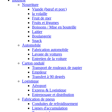
Industrie
Nourriture
Viande (bœuf et porc)
la volaille
Fruit de mer
Fruits et légumes
Boissons / Mise en bouteille
Laitier
Boulangerie
Snack
Automobile
Fabrication automobile
Lavage de voitures
Entretien de la voiture
Carton ondulé
Transport de rouleaux de papier
Empileur
Transfert à 90 degrés
Logistique
Aéroport
Express & Logistique
Entreposage et distribution
Fabrication de pneus
Conduites de refroidissement
Lignes d'accumulation