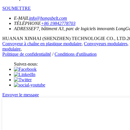
SOUMETTRE
E-MAIL
info@hongsbelt.com
TÉLÉPHONE
+86 19842778703
ADRESSE
F7, bâtiment A3, parc de logiciels innovants Lon
HUANAN XINHAI (SHENZHEN) TECHNOLOGIE CO., LTD.2021 to
Convoyeur à chaîne en plastique modulaire
,
Convoyeurs modulaires
,
modulaire
,
Politique de confidentialité
/
Conditions d'utilisation
Suivez-nous:
Envoyer le message