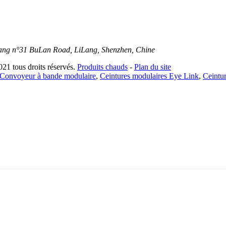
gGang n°31 BuLan Road, LiLang, Shenzhen, Chine
us droits réservés.
Produits chauds
-
Plan du site
Convoyeur à bande modulaire
,
Ceintures modulaires Eye Link
,
Ceintu