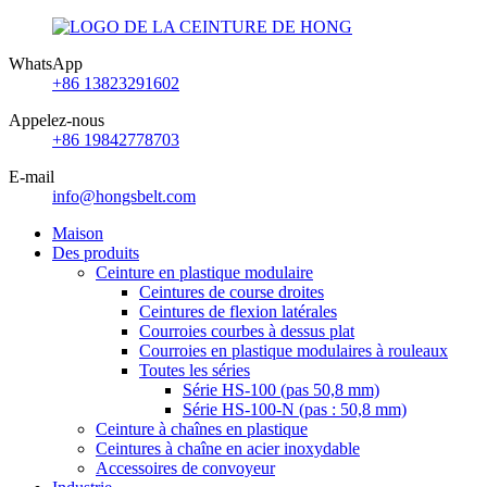
WhatsApp
+86 13823291602
Appelez-nous
+86 19842778703
E-mail
info@hongsbelt.com
Maison
Des produits
Ceinture en plastique modulaire
Ceintures de course droites
Ceintures de flexion latérales
Courroies courbes à dessus plat
Courroies en plastique modulaires à rouleaux
Toutes les séries
Série HS-100 (pas 50,8 mm)
Série HS-100-N (pas : 50,8 mm)
Ceinture à chaînes en plastique
Ceintures à chaîne en acier inoxydable
Accessoires de convoyeur