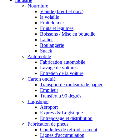
Industrie
Nourriture
Viande (bœuf et porc)
la volaille
Fruit de mer
Fruits et légumes
Boissons / Mise en bouteille
Laitier
Boulangerie
Snack
Automobile
Fabrication automobile
Lavage de voitures
Entretien de la voiture
Carton ondulé
Transport de rouleaux de papier
Empileur
Transfert à 90 degrés
Logistique
Aéroport
Express & Logistique
Entreposage et distribution
Fabrication de pneus
Conduites de refroidissement
Lignes d'accumulation