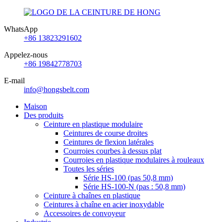
WhatsApp
+86 13823291602
Appelez-nous
+86 19842778703
E-mail
info@hongsbelt.com
Maison
Des produits
Ceinture en plastique modulaire
Ceintures de course droites
Ceintures de flexion latérales
Courroies courbes à dessus plat
Courroies en plastique modulaires à rouleaux
Toutes les séries
Série HS-100 (pas 50,8 mm)
Série HS-100-N (pas : 50,8 mm)
Ceinture à chaînes en plastique
Ceintures à chaîne en acier inoxydable
Accessoires de convoyeur