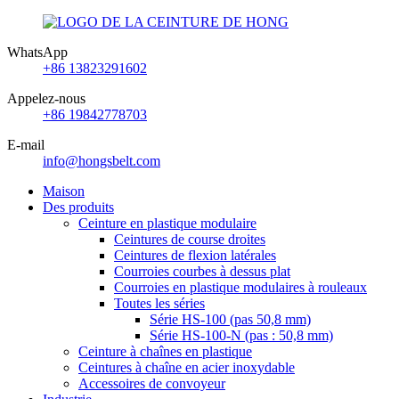
WhatsApp
+86 13823291602
Appelez-nous
+86 19842778703
E-mail
info@hongsbelt.com
Maison
Des produits
Ceinture en plastique modulaire
Ceintures de course droites
Ceintures de flexion latérales
Courroies courbes à dessus plat
Courroies en plastique modulaires à rouleaux
Toutes les séries
Série HS-100 (pas 50,8 mm)
Série HS-100-N (pas : 50,8 mm)
Ceinture à chaînes en plastique
Ceintures à chaîne en acier inoxydable
Accessoires de convoyeur