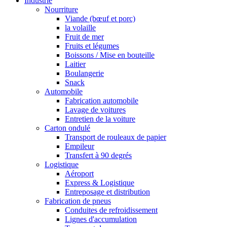
Industrie
Nourriture
Viande (bœuf et porc)
la volaille
Fruit de mer
Fruits et légumes
Boissons / Mise en bouteille
Laitier
Boulangerie
Snack
Automobile
Fabrication automobile
Lavage de voitures
Entretien de la voiture
Carton ondulé
Transport de rouleaux de papier
Empileur
Transfert à 90 degrés
Logistique
Aéroport
Express & Logistique
Entreposage et distribution
Fabrication de pneus
Conduites de refroidissement
Lignes d'accumulation